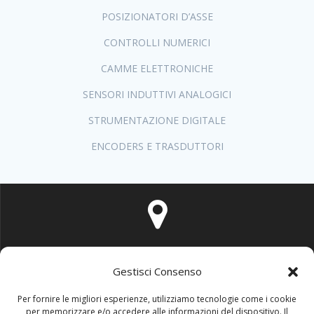
POSIZIONATORI D’ASSE
CONTROLLI NUMERICI
CAMME ELETTRONICHE
SENSORI INDUTTIVI ANALOGICI
STRUMENTAZIONE DIGITALE
ENCODERS E TRASDUTTORI
via Segantini n°34/a - 40133 BOLOGNA
Gestisci Consenso
Per fornire le migliori esperienze, utilizziamo tecnologie come i cookie
per memorizzare e/o accedere alle informazioni del dispositivo. Il