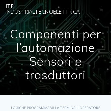
Salta
ITE
al
INDUSTRIALTECNOELETTRICA
contenuto
Componenti per
l’automazione
Sensori e
trasduttori
LOGICHE PROGRAMMABILI e TERMINALI OPERATORE